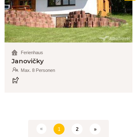
Ferienhaus
Janovičky
Max. 8 Personen
«
1
2
»