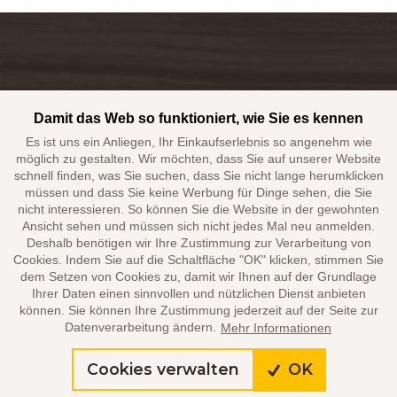
Kontaktieren Sie uns. Wir helfen Ihnen gern mit der Auswahl
des passenden Objekts.
Damit das Web so funktioniert, wie Sie es kennen
Es ist uns ein Anliegen, Ihr Einkaufserlebnis so angenehm wie
+420 608 518 103
möglich zu gestalten. Wir möchten, dass Sie auf unserer Website
schnell finden, was Sie suchen, dass Sie nicht lange herumklicken
alkatravel@alkatravel.cz
müssen und dass Sie keine Werbung für Dinge sehen, die Sie
nicht interessieren. So können Sie die Website in der gewohnten
Ansicht sehen und müssen sich nicht jedes Mal neu anmelden.
Deshalb benötigen wir Ihre Zustimmung zur Verarbeitung von
Cookies. Indem Sie auf die Schaltfläche "OK" klicken, stimmen Sie
dem Setzen von Cookies zu, damit wir Ihnen auf der Grundlage
Ihrer Daten einen sinnvollen und nützlichen Dienst anbieten
1994 - 2026 ©Ofizielle Webseiten der Gesellschaft ALKA TRAVEL
können. Sie können Ihre Zustimmung jederzeit auf der Seite zur
Datenverarbeitung ändern.
Mehr Informationen
Cookies verwalten
OK