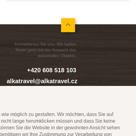
Kontaktieren Sie uns. Wir helfen
Ihnen gern mit der Auswahl des
passenden Objekts.
+420 608 518 103
alkatravel@alkatravel.cz
 wie möglich zu gestalten. Wir möchten, dass Sie auf
e nicht lange herumklicken müssen und dass Sie keine
 können Sie die Website in der gewohnten Ansicht sehen
L
benötigen wir Ihre Zustimmung zur Verarbeitung von