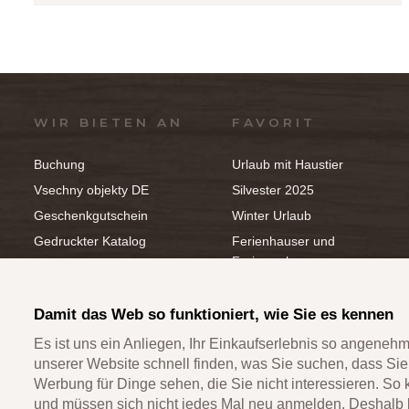
WIR BIETEN AN
FAVORIT
Buchung
Urlaub mit Haustier
Vsechny objekty DE
Silvester 2025
Geschenkgutschein
Winter Urlaub
Gedruckter Katalog
Ferienhauser und
Ferienwohnungen
Hausverwaltung -
Ferienwohnungen und
Sommer Urlaub
Ferienhäuser
Unterkuft mit Pool
Damit das Web so funktioniert, wie Sie es kennen
Es ist uns ein Anliegen, Ihr Einkaufserlebnis so angenehm
unserer Website schnell finden, was Sie suchen, dass Si
Werbung für Dinge sehen, die Sie nicht interessieren. So
1994 - 2026 ©Ofizielle Webseiten der Gesellschaft ALKA TRAVE
und müssen sich nicht jedes Mal neu anmelden. Deshalb 