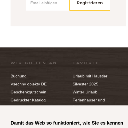
Registrieren
WIR BIETEN AN
FAVORIT
Buchung
Urlaub mit Haustier
Vsechny objekty DE
Silvester 2025
Geschenkgutschein
Winter Urlaub
Gedruckter Katalog
Ferienhauser und
Ferienwohnungen
Hausverwaltung -
Ferienwohnungen und
Sommer Urlaub
Ferienhäuser
Unterkuft mit Pool
Damit das Web so funktioniert, wie Sie es kennen