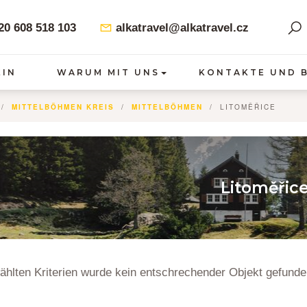
0 608 518 103
alkatravel@alkatravel.cz
EIN
WARUM MIT UNS
KONTAKTE UND 
MITTELBÖHMEN KREIS
MITTELBÖHMEN
LITOMĚŘICE
Litoměřic
hlten Kriterien wurde kein entschrechender Objekt gefunde