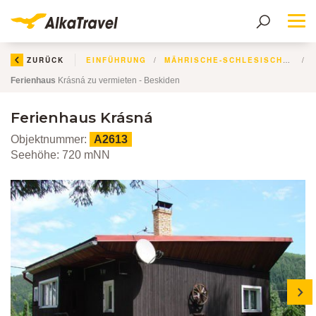
Me
ZURÜCK
EINFÜHRUNG
MÄHRISCHE-SCHLESISCHE KREIS
Ferienhaus
Krásná zu vermieten - Beskiden
Ferienhaus Krásná
Objektnummer:
A2613
Seehöhe: 720 mNN
next