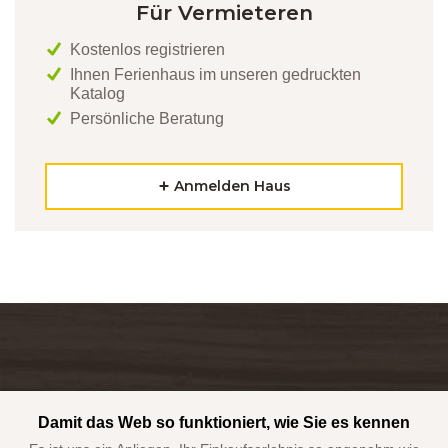
Für Vermieteren
Kostenlos registrieren
Ihnen Ferienhaus im unseren gedruckten
Katalog
Persönliche Beratung
Anmelden Haus
Kontaktieren Sie uns. Wir helfen Ihnen gern mit der Auswahl
des passenden Objekts.
Damit das Web so funktioniert, wie Sie es kennen