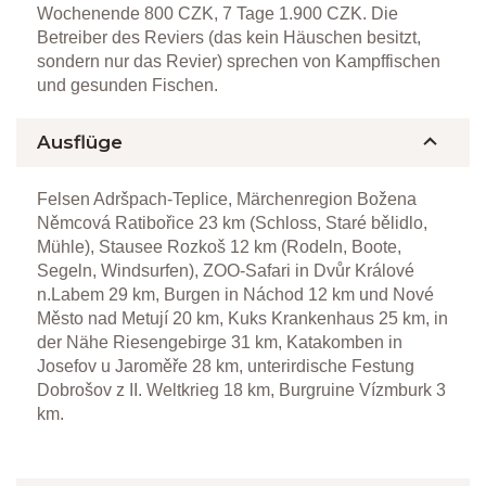
Wochenende 800 CZK, 7 Tage 1.900 CZK. Die
Betreiber des Reviers (das kein Häuschen besitzt,
sondern nur das Revier) sprechen von Kampffischen
und gesunden Fischen.
Ausflüge
Felsen Adršpach-Teplice, Märchenregion Božena
Němcová Ratibořice 23 km (Schloss, Staré bělidlo,
Mühle), Stausee Rozkoš 12 km (Rodeln, Boote,
Segeln, Windsurfen), ZOO-Safari in Dvůr Králové
n.Labem 29 km, Burgen in Náchod 12 km und Nové
Město nad Metují 20 km, Kuks Krankenhaus 25 km, in
der Nähe Riesengebirge 31 km, Katakomben in
Josefov u Jaroměře 28 km, unterirdische Festung
Dobrošov z II. Weltkrieg 18 km, Burgruine Vízmburk 3
km.