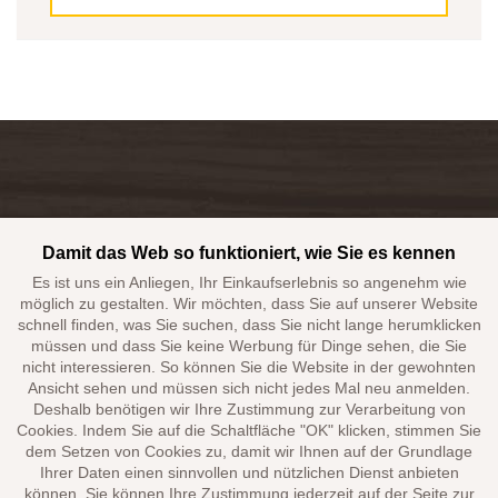
ART DER UNTERKUNFT:
WOCHENENDE
Max. Personen:
4
Anzahl der Nächte:
2
Preis ( Objekt/ Nacht):
127 EUR
Gesamt:
255 EUR
Auswählen
12. 9. - 19. 9. 2026
Kontaktieren Sie uns. Wir helfen Ihnen gern mit der Auswahl
ART DER UNTERKUNFT:
des passenden Objekts.
Damit das Web so funktioniert, wie Sie es kennen
Max. Personen:
4
Anzahl der Nächte:
7
Es ist uns ein Anliegen, Ihr Einkaufserlebnis so angenehm wie
+420 608 518 103
möglich zu gestalten. Wir möchten, dass Sie auf unserer Website
Preis ( Objekt/ Nacht):
110 EUR
schnell finden, was Sie suchen, dass Sie nicht lange herumklicken
Gesamt:
770 EUR
alkatravel@alkatravel.cz
müssen und dass Sie keine Werbung für Dinge sehen, die Sie
Auswählen
nicht interessieren. So können Sie die Website in der gewohnten
Ansicht sehen und müssen sich nicht jedes Mal neu anmelden.
Deshalb benötigen wir Ihre Zustimmung zur Verarbeitung von
18. 9. - 20. 9. 2026
Cookies. Indem Sie auf die Schaltfläche "OK" klicken, stimmen Sie
dem Setzen von Cookies zu, damit wir Ihnen auf der Grundlage
ART DER UNTERKUNFT:
WOCHENENDE
Ihrer Daten einen sinnvollen und nützlichen Dienst anbieten
Max. Personen:
4
1994 - 2026 ©Ofizielle Webseiten der Gesellschaft ALKA TRAVEL
können. Sie können Ihre Zustimmung jederzeit auf der Seite zur