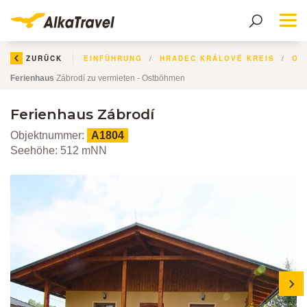
Me
ZURÜCK
EINFÜHRUNG
HRADEC KRÁLOVÉ KREIS
OS
Ferienhaus
Zábrodí zu vermieten - Ostböhmen
Ferienhaus Zábrodí
Objektnummer:
A1804
Seehöhe: 512 mNN
next