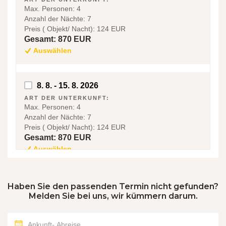
Max. Personen:
4
Anzahl der Nächte:
7
Preis ( Objekt/ Nacht):
124 EUR
Gesamt:
870 EUR
Auswählen
8. 8. - 15. 8. 2026
ART DER UNTERKUNFT:
Max. Personen:
4
Anzahl der Nächte:
7
Preis ( Objekt/ Nacht):
124 EUR
Gesamt:
870 EUR
Auswählen
15. 8. - 22. 8. 2026
Haben Sie den passenden Termin nicht gefunden?
Melden Sie bei uns, wir kümmern darum.
ART DER UNTERKUNFT:
Max. Personen:
4
Anzahl der Nächte:
7
Preis ( Objekt/ Nacht):
124 EUR